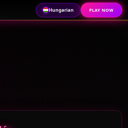
Hungarian
PLAY NOW