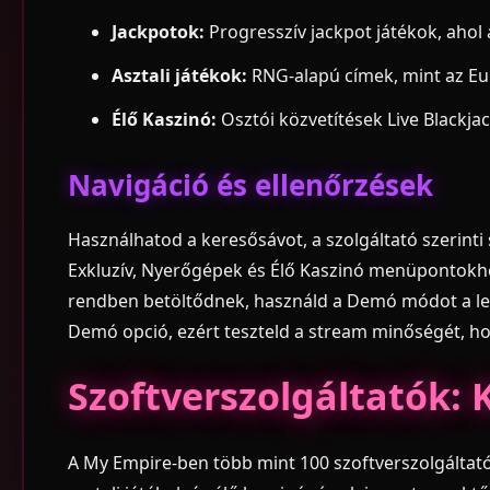
Jackpotok:
Progresszív jackpot játékok, aho
Asztali játékok:
RNG-alapú címek, mint az Eur
Élő Kaszinó:
Osztói közvetítések Live Blackjac
Navigáció és ellenőrzések
Használhatod a keresősávot, a szolgáltató szerinti
Exkluzív, Nyerőgépek és Élő Kaszinó menüpontokhoz
rendben betöltődnek, használd a Demó módot a legtö
Demó opció, ezért teszteld a stream minőségét, h
Szoftverszolgáltatók: K
A My Empire-ben több mint 100 szoftverszolgáltató 