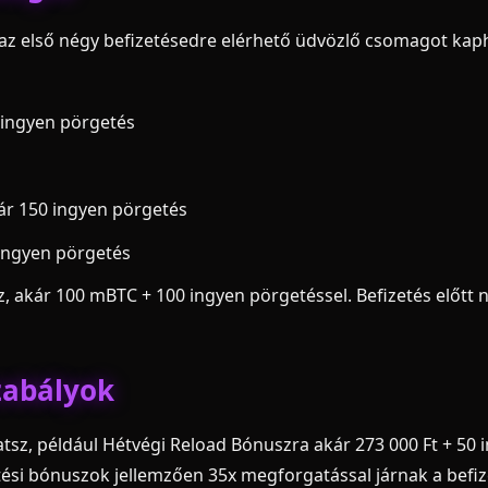
z első négy befizetésedre elérhető üdvözlő csomagot kaph
 ingyen pörgetés
ár 150 ingyen pörgetés
 ingyen pörgetés
tsz, akár 100 mBTC + 100 ingyen pörgetéssel. Befizetés előtt
zabályok
tsz, például Hétvégi Reload Bónuszra akár 273 000 Ft + 50 
ési bónuszok jellemzően 35x megforgatással járnak a befiz