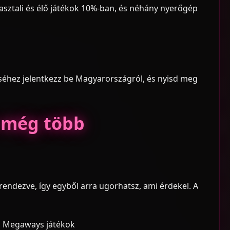
sztali és élő játékok 10%-ban, és néhány nyerőgép
éséhez jelentkezz be Magyarországról, és nyisd meg
s még több
endezve, így egyből arra ugorhatsz, ami érdekel. A
ő Megaways játékok