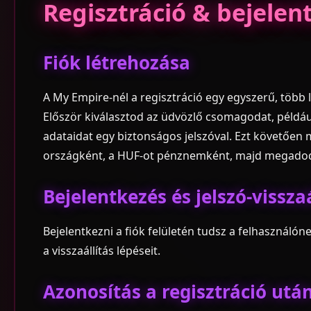
Regisztráció & bejelent
Fiók létrehozása
A My Empire-nél a regisztráció egy egyszerű, több
Először kiválasztod az üdvözlő csomagodat, például
adataidat egy biztonságos jelszóval. Ezt követően
országként, a HUF-ot pénznemként, majd megadod a
Bejelentkezés és jelszó-visszaá
Bejelentkezni a fiók felületén tudsz a felhasználóne
a visszaállítás lépéseit.
Azonosítás a regisztráció utá