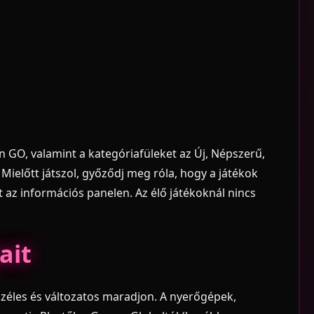
z
n GO, valamint a kategóriafüleket az Új, Népszerű,
ielőtt játszol, győződj meg róla, hogy a játékok
 az információs panelen. Az élő játékoknál nincs
ait
széles és változatos maradjon. A nyerőgépek,