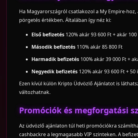
Ha Magyarországról csatlakozol a My Empire-hoz, a
pörgetés értékben. Általában így néz ki:
Első befizetés
120% akár 93 600 Ft + akár 100
Második befizetés
110% akár 85 800 Ft
Harmadik befizetés
100% akár 39 000 Ft + ak
Negyedik befizetés
120% akár 93 600 Ft + 50
Ezen kívül külön Kripto Üdvözlő Ajánlatot is látha
változhatnak.
Promóciók és megforgatási s
Az üdvözlő ajánlaton túl heti promóciókra számítha
cashbackre a legmagasabb VIP szinteken. A befizet