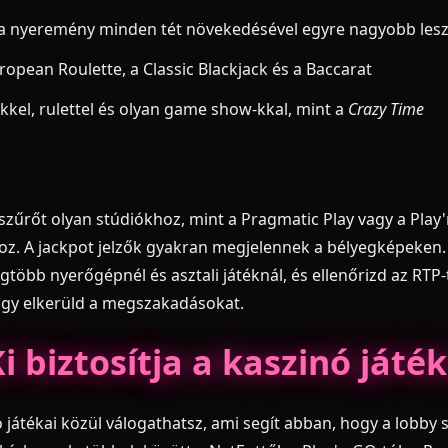
l a nyeremény minden tét növekedésével egyre nagyobb les
opean Roulette, a Classic Blackjack és a Baccarat
kkel, rulettel és olyan game show-kkal, mint a
Crazy Time
 szűrőt olyan stúdiókhoz, mint a Pragmatic Play vagy a Play'
. A jackpot jelzők gyakran megjelennek a bélyegképeken. M
bb nyerőgépnél és asztali játéknál, és ellenőrizd az RTP-t
ogy elkerüld a megszakadásokat.
i biztosítja a kaszinó játék
játékai közül válogathatsz, ami segít abban, hogy a lobby 