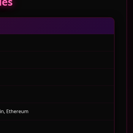
lés
oin, Ethereum