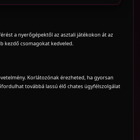
érést a nyerőgépektől az asztali játékokon át az
yobb kezdő csomagokat kedveled.
követelmény. Korlátozónak érezheted, ha gyorsan
lőfordulhat továbbá lassú élő chates ügyfélszolgálat