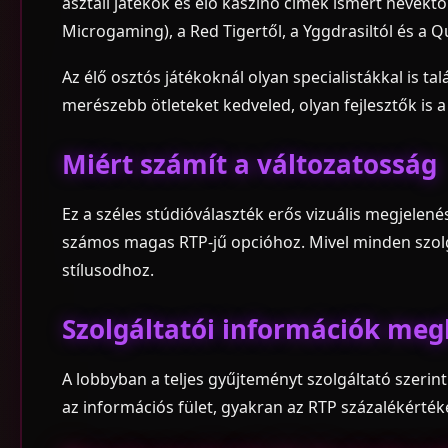
asztali játékok és élő kaszinó címek ismert nevektő
Microgaming), a Red Tigertől, a Yggdrasiltól és a Q
Az élő osztós játékoknál olyan specialistákkal is t
merészebb ötleteket kedveled, olyan fejlesztők is a
Miért számít a változatosság
Ez a széles stúdióválaszték erős vizuális megjelen
számos magas RTP-jű opcióhoz. Mivel minden szolgál
stílusodhoz.
Szolgáltatói információk meg
A lobbyban a teljes gyűjteményt szolgáltató szerint
az információs fület, gyakran az RTP százalékértéke