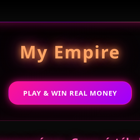
My Empire
PLAY & WIN REAL MONEY