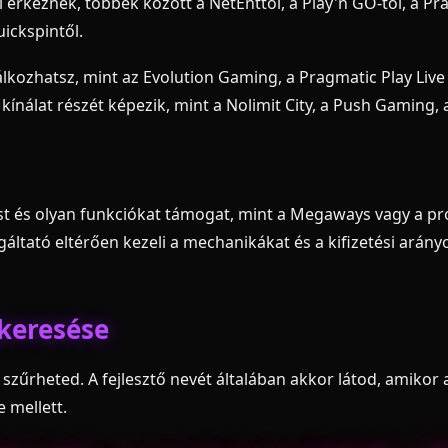
l érkeznek, többek között a NetEnttől, a Play'n GO-tól, a P
uickspintől.
alálkozhatsz, mint az Evolution Gaming, a Pragmatic Play Liv
 kínálat részét képezik, mint a Nolimit City, a Push Gaming,
ést és olyan funkciókat támogat, mint a Megaways vagy a pro
tató eltérően kezeli a mechanikákat és a kifizetési arányok
keresése
 szűrheted. A fejlesztő nevét általában akkor látod, amikor 
 mellett.