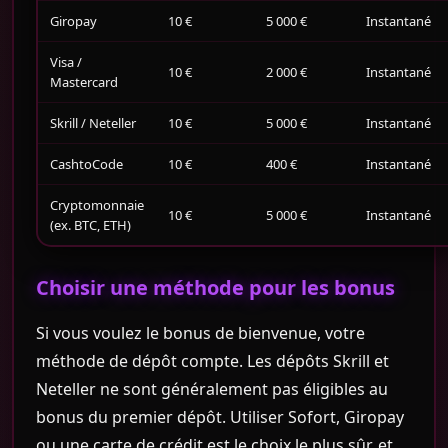
Giropay
10 €
5 000 €
Instantané
Visa /
10 €
2 000 €
Instantané
Mastercard
Skrill / Neteller
10 €
5 000 €
Instantané
CashtoCode
10 €
400 €
Instantané
Cryptomonnaie
10 €
5 000 €
Instantané
(ex. BTC, ETH)
Choisir une méthode pour les bonus
Si vous voulez le bonus de bienvenue, votre
méthode de dépôt compte. Les dépôts Skrill et
Neteller ne sont généralement pas éligibles au
bonus du premier dépôt. Utiliser Sofort, Giropay
ou une carte de crédit est le choix le plus sûr, et