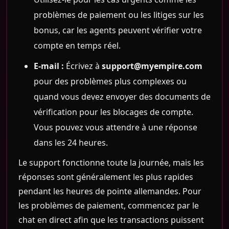
problèmes de paiement ou les litiges sur les
bonus, car les agents peuvent vérifier votre
compte en temps réel.
E-mail :
Écrivez à
support@myempire.com
pour des problèmes plus complexes ou
quand vous devez envoyer des documents de
vérification pour les blocages de compte.
Vous pouvez vous attendre à une réponse
dans les 24 heures.
Le support fonctionne toute la journée, mais les
réponses sont généralement les plus rapides
pendant les heures de pointe allemandes. Pour
les problèmes de paiement, commencez par le
chat en direct afin que les transactions puissent