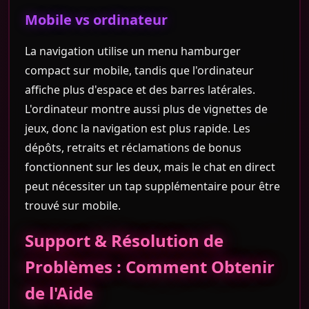
Mobile vs ordinateur
La navigation utilise un menu hamburger
compact sur mobile, tandis que l'ordinateur
affiche plus d'espace et des barres latérales.
L'ordinateur montre aussi plus de vignettes de
jeux, donc la navigation est plus rapide. Les
dépôts, retraits et réclamations de bonus
fonctionnent sur les deux, mais le chat en direct
peut nécessiter un tap supplémentaire pour être
trouvé sur mobile.
Support & Résolution de
Problèmes : Comment Obtenir
de l'Aide