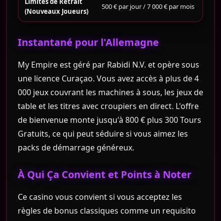
Limites de Retrait
500 € par jour / 7 000 € par mois
(Nouveaux Joueurs)
Instantané pour l'Allemagne
My Empire est géré par Rabidi N.V. et opère sous
une licence Curaçao. Vous avez accès à plus de 4
000 jeux couvrant les machines à sous, les jeux de
table et les titres avec croupiers en direct. L'offre
de bienvenue monte jusqu'à 800 € plus 300 Tours
Gratuits, ce qui peut séduire si vous aimez les
packs de démarrage généreux.
À Qui Ça Convient et Points à Noter
Ce casino vous convient si vous acceptez les
règles de bonus classiques comme un requisito