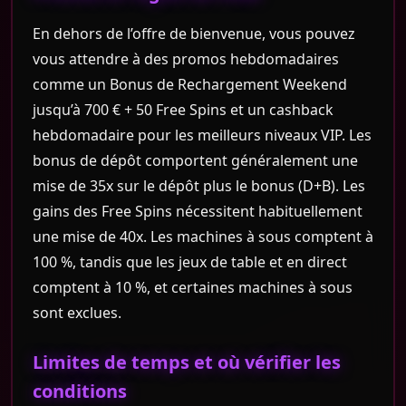
En dehors de l’offre de bienvenue, vous pouvez
vous attendre à des promos hebdomadaires
comme un Bonus de Rechargement Weekend
jusqu’à 700 € + 50 Free Spins et un cashback
hebdomadaire pour les meilleurs niveaux VIP. Les
bonus de dépôt comportent généralement une
mise de 35x sur le dépôt plus le bonus (D+B). Les
gains des Free Spins nécessitent habituellement
une mise de 40x. Les machines à sous comptent à
100 %, tandis que les jeux de table et en direct
comptent à 10 %, et certaines machines à sous
sont exclues.
Limites de temps et où vérifier les
conditions