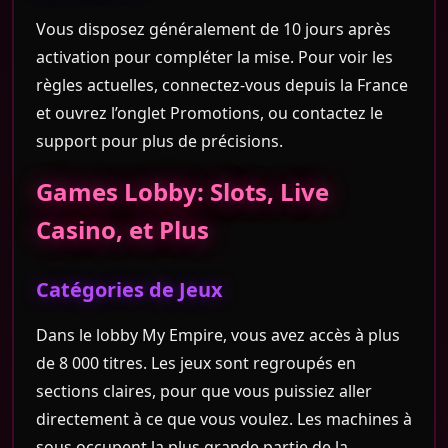
Vous disposez généralement de 10 jours après
activation pour compléter la mise. Pour voir les
règles actuelles, connectez-vous depuis la France
et ouvrez l’onglet Promotions, ou contactez le
support pour plus de précisions.
Games Lobby: Slots, Live
Casino, et Plus
Catégories de Jeux
Dans le lobby My Empire, vous avez accès à plus
de 8 000 titres. Les jeux sont regroupés en
sections claires, pour que vous puissiez aller
directement à ce que vous voulez. Les machines à
sous occupent la plus grande partie de la