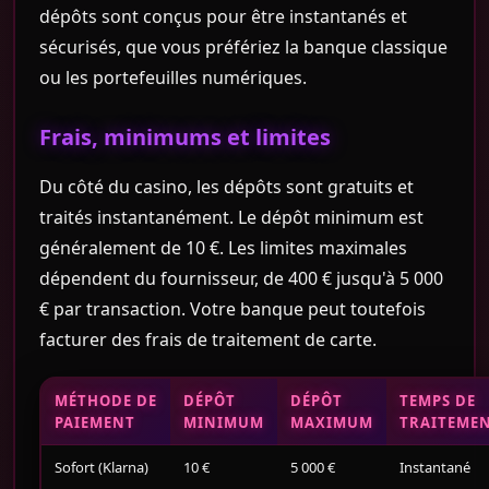
dépôts sont conçus pour être instantanés et
sécurisés, que vous préfériez la banque classique
ou les portefeuilles numériques.
Frais, minimums et limites
Du côté du casino, les dépôts sont gratuits et
traités instantanément. Le dépôt minimum est
généralement de 10 €. Les limites maximales
dépendent du fournisseur, de 400 € jusqu'à 5 000
€ par transaction. Votre banque peut toutefois
facturer des frais de traitement de carte.
MÉTHODE DE
DÉPÔT
DÉPÔT
TEMPS DE
PAIEMENT
MINIMUM
MAXIMUM
TRAITEME
Sofort (Klarna)
10 €
5 000 €
Instantané