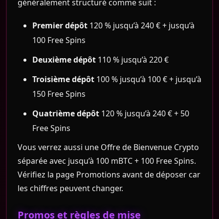
généralement structuré comme suit :
Premier dépôt
120 % jusqu’à 240 € + jusqu’à
100 Free Spins
Deuxième dépôt
110 % jusqu’à 220 €
Troisième dépôt
100 % jusqu’à 100 € + jusqu’à
150 Free Spins
Quatrième dépôt
120 % jusqu’à 240 € + 50
Free Spins
Vous verrez aussi une Offre de Bienvenue Crypto
séparée avec jusqu’à 100 mBTC + 100 Free Spins.
Vérifiez la page Promotions avant de déposer car
les chiffres peuvent changer.
Promos et règles de mise