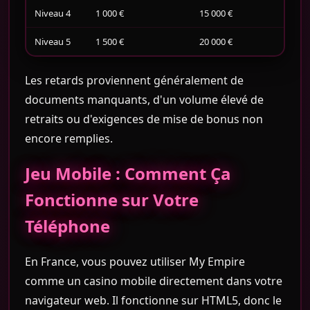
Niveau 4
1 000 €
15 000 €
Niveau 5
1 500 €
20 000 €
Les retards proviennent généralement de
documents manquants, d'un volume élevé de
retraits ou d'exigences de mise de bonus non
encore remplies.
Jeu Mobile : Comment Ça
Fonctionne sur Votre
Téléphone
En France, vous pouvez utiliser My Empire
comme un casino mobile directement dans votre
navigateur web. Il fonctionne sur HTML5, donc le