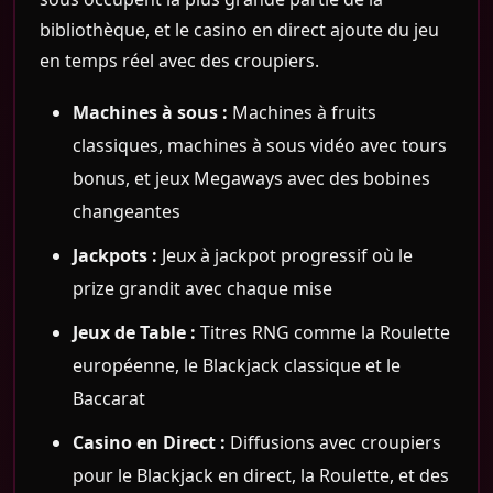
bibliothèque, et le casino en direct ajoute du jeu
en temps réel avec des croupiers.
Machines à sous :
Machines à fruits
classiques, machines à sous vidéo avec tours
bonus, et jeux Megaways avec des bobines
changeantes
Jackpots :
Jeux à jackpot progressif où le
prize grandit avec chaque mise
Jeux de Table :
Titres RNG comme la Roulette
européenne, le Blackjack classique et le
Baccarat
Casino en Direct :
Diffusions avec croupiers
pour le Blackjack en direct, la Roulette, et des