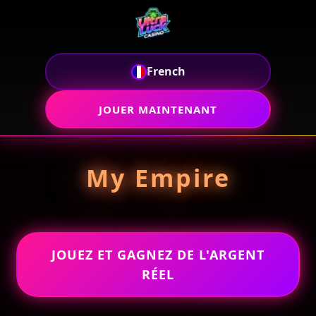
French
JOUER MAINTENANT
My Empire
JOUEZ ET GAGNEZ DE L'ARGENT
RÉEL