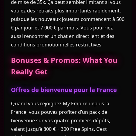
de mise de 35x. Ça peut sembler limitant si vous
voulez des retraits plus importants rapidement,
puisque les nouveaux joueurs commencent à 500
€ par jour et 7 000 € par mois. Vous pourriez
aussi rencontrer un chat en direct lent et des
conditions promotionnelles restrictives.
Bonuses & Promos: What You
Really Get
Offres de bienvenue pour la France
Quand vous rejoignez My Empire depuis la
France, vous pouvez profiter d’un pack de
bienvenue sur vos quatre premiers dépôts,
valant jusqu’à 800 € + 300 Free Spins. C’est