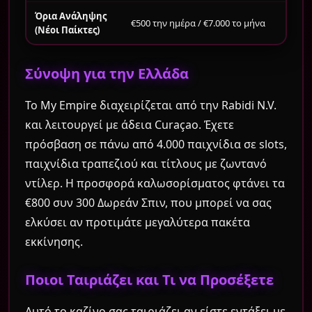
Όρια Ανάληψης
€500 την ημέρα / €7.000 το μήνα
(Νέοι Παίκτες)
Σύνοψη για την Ελλάδα
Το My Empire διαχειρίζεται από την Rabidi N.V.
και λειτουργεί με άδεια Curaçao. Έχετε
πρόσβαση σε πάνω από 4.000 παιχνίδια σε slots,
παιχνίδια τραπεζιού και τίτλους με ζωντανό
ντίλερ. Η προσφορά καλωσορίσματος φτάνει τα
€800 συν 300 Δωρεάν Σπιν, που μπορεί να σας
ελκύσει αν προτιμάτε μεγαλύτερα πακέτα
εκκίνησης.
Ποιοι Ταιριάζει και Τι να Προσέξετε
Αυτό το καζίνο σας ταιριάζει αν είστε εντάξει με