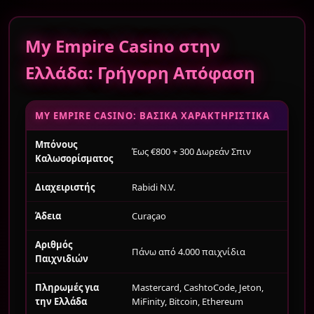
My Empire Casino στην
Ελλάδα: Γρήγορη Απόφαση
MY EMPIRE CASINO: ΒΑΣΙΚΆ ΧΑΡΑΚΤΗΡΙΣΤΙΚΆ
Μπόνους
Έως €800 + 300 Δωρεάν Σπιν
Καλωσορίσματος
Διαχειριστής
Rabidi N.V.
Άδεια
Curaçao
Αριθμός
Πάνω από 4.000 παιχνίδια
Παιχνιδιών
Πληρωμές για
Mastercard, CashtoCode, Jeton,
την Ελλάδα
MiFinity, Bitcoin, Ethereum