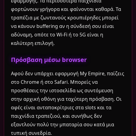
εφαρμογής. Τα περισσότερα παιχνίδια
φορτώνουν γρήγορα και φαίνονται καθαρά. Τα
τραπέζια με ζωντανούς κρουπιέρηδες μπορεί
να κάνουν buffering αν η σύνδεσή σου είναι
αδύναμη, οπότε το Wi-Fi ή το 5G είναι η
καλύτερη επιλογή.
Πρόσβαση μέσω browser
Αφού δεν υπάρχει εφαρμογή My Empire, παίζεις
στο Chrome ή στο Safari. Μπορείς να
προσθέσεις την ιστοσελίδα ως συντόμευση
στην αρχική οθόνη για ταχύτερη πρόσβαση. Οι
αφές είναι ανταποκρίτριες στα slots και τα
παιχνίδια τραπεζιού, και συνήθως δεν
εξαντλούν πολύ την μπαταρία σου κατά μια
τυπική συνεδρία.