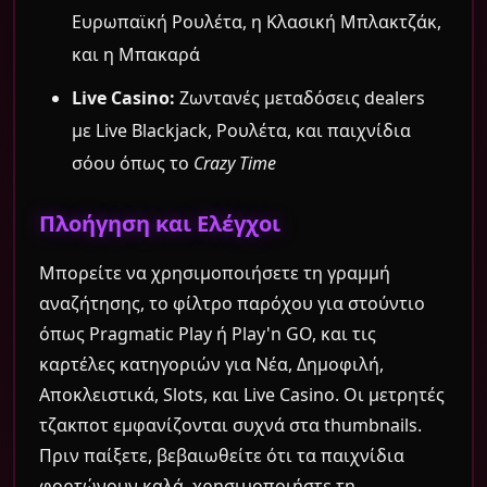
Ευρωπαϊκή Ρουλέτα, η Κλασική Μπλακτζάκ,
και η Μπακαρά
Live Casino:
Ζωντανές μεταδόσεις dealers
με Live Blackjack, Ρουλέτα, και παιχνίδια
σόου όπως το
Crazy Time
Πλοήγηση και Ελέγχοι
Μπορείτε να χρησιμοποιήσετε τη γραμμή
αναζήτησης, το φίλτρο παρόχου για στούντιο
όπως Pragmatic Play ή Play'n GO, και τις
καρτέλες κατηγοριών για Νέα, Δημοφιλή,
Αποκλειστικά, Slots, και Live Casino. Οι μετρητές
τζακποτ εμφανίζονται συχνά στα thumbnails.
Πριν παίξετε, βεβαιωθείτε ότι τα παιχνίδια
φορτώνουν καλά, χρησιμοποιήστε τη