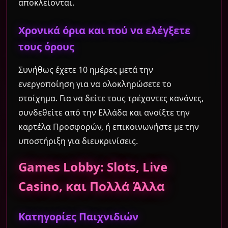
αποκλείονται.
Χρονικά όρια και πού να ελέγξετε
τους όρους
Συνήθως έχετε 10 ημέρες μετά την
ενεργοποίηση για να ολοκληρώσετε το
στοίχημα. Για να δείτε τους τρέχοντες κανόνες,
συνδεθείτε από την Ελλάδα και ανοίξτε την
καρτέλα Προσφορών, ή επικοινωνήστε με την
υποστήριξη για διευκρινίσεις.
Games Lobby: Slots, Live
Casino, και Πολλά Άλλα
Κατηγορίες Παιχνιδιών