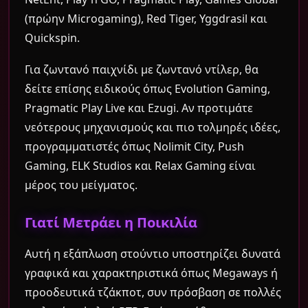
(πρώην Microgaming), Red Tiger, Yggdrasil και
Quickspin.
Για ζωντανό παιχνίδι με ζωντανό ντίλερ, θα
δείτε επίσης ειδικούς όπως Evolution Gaming,
Pragmatic Play Live και Ezugi. Αν προτιμάτε
νεότερους μηχανισμούς και πιο τολμηρές ιδέες,
προγραμματιστές όπως Nolimit City, Push
Gaming, ELK Studios και Relax Gaming είναι
μέρος του μείγματος.
Γιατί Μετράει η Ποικιλία
Αυτή η εξάπλωση στούντιο υποστηρίζει δυνατά
γραφικά και χαρακτηριστικά όπως Megaways ή
προοδευτικά τζάκποτ, συν πρόσβαση σε πολλές