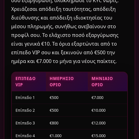
σου εξαργύρωση, ολοκλήρωσε το KYC νωρίς.
Χρειάζεσαι απόδειξη ταυτότητας, απόδειξη
διεύθυνσης και απόδειξη ιδιοκτησίας του
μέσου πληρωμής, συνήθως ανεβαίνουν στο
προφίλ σου. Το ελάχιστο ποσό εξαργύρωσης
είναι γενικά €10. Τα όρια εξαρτώνται από το
επίπεδο VIP σου και ξεκινούν από €500 την
ημέρα και €7.000 το μήνα για νέους παίκτες.
ΕΠΊΠΕΔΟ
ΗΜΕΡΉΣΙΟ
ΜΗΝΙΑΊΟ
VIP
ΌΡΙΟ
ΌΡΙΟ
Επίπεδο 1
€500
€7.000
Επίπεδο 2
€500
€10.000
Επίπεδο 3
€800
€12.000
Επίπεδο 4
€1.000
€15.000