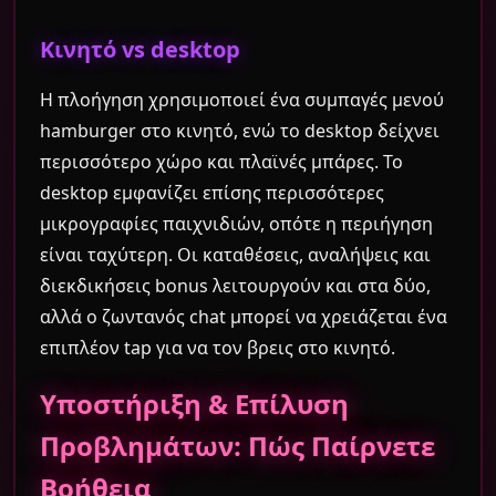
Κινητό vs desktop
Η πλοήγηση χρησιμοποιεί ένα συμπαγές μενού
hamburger στο κινητό, ενώ το desktop δείχνει
περισσότερο χώρο και πλαϊνές μπάρες. Το
desktop εμφανίζει επίσης περισσότερες
μικρογραφίες παιχνιδιών, οπότε η περιήγηση
είναι ταχύτερη. Οι καταθέσεις, αναλήψεις και
διεκδικήσεις bonus λειτουργούν και στα δύο,
αλλά ο ζωντανός chat μπορεί να χρειάζεται ένα
επιπλέον tap για να τον βρεις στο κινητό.
Υποστήριξη & Επίλυση
Προβλημάτων: Πώς Παίρνετε
Βοήθεια