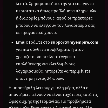
λεπτά. Χρησιμοποιήστε την για επείγοντα
περιστατικά όπως προβλήματα πληρωμών
ή διαφορές μπόνους, αφού οι πράκτορες
μπορούν να ελέγξουν τον λογαριασμό σας
σε πραγματικό χρόνο.
Email:
Γράψτε στο
support@myempire.com
για πιο σύνθετα προβλήματα ή όταν
χρειάζεται να στείλετε έγγραφα
επαλήθευσης για κλειδωμένους
λογαριασμούς. Μπορείτε να περιμένετε
απάντηση εντός 24 ωρών.
Η υποστήριξη λειτουργεί όλη μέρα, αλλά οι
απαντήσεις τείνουν να είναι ταχύτερες κατά τις
ώρες αιχμής της Γερμανίας. Για προβλήματα