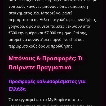
τυπικούς κανόνες μπόνους όπως απαίτηση
στοιχήματος 35x. Μπορεί να φανεί
περιοριστικό αν θέλετε μεγαλύτερες αναλήψεις
γρήγορα, αφού οι νέοι παίκτες ξεκινούν από
€500 την ημέρα και €7.000 το μήνα. Επίσης,
μπορεί να συναντήσετε αργό live chat και
περιοριστικούς όρους προώθησης.
Μπόνους & Προσφορές: Τι
Παίρνετε Πραγματικά
Προσφορές καλωσορίσματος για
Ελλάδα
Όταν εγγραφείτε στο My Empire από την