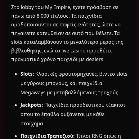
Στο lobby του My Empire, έχετε πρόσβαση σε
πάνω από 8.000 τίτλους. Τα παιχνίδια
ομαδοποιούνται σε σαφείς ενότητες, ώστε να
πηγαίνετε κατευθείαν σε αυτό που θέλετε. Τα
slots καταλαμβάνουν το μεγαλύτερο μέρος της
βιβλιοθήκης, ενώ το live casino προσθέτει
πραγματικό χρόνο παιχνίδι με dealers.
Slots:
Κλασικές φρουτομηχανές, βίντεο slots
με γύρους μπόνους, και παιχνίδια
Megaways με μεταβαλλόμενους τροχούς
Jackpots:
Παιχνίδια προοδευτικού τζακποτ
όπου το έπαθλο αυξάνεται με κάθε
στοίχημα
Παιχνίδια Τραπεζιού:
Τίτλοι RNG όπως η