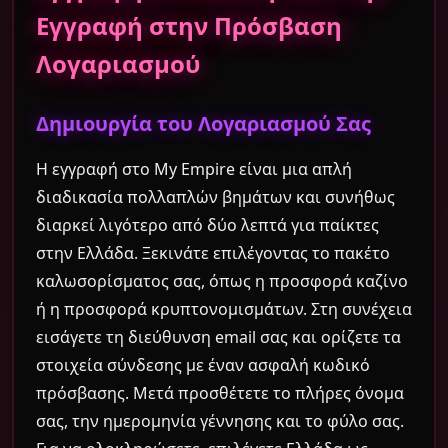
Εγγραφή στην Πρόσβαση
Λογαριασμού
Δημιουργία του Λογαριασμού Σας
Η εγγραφή στο My Empire είναι μια απλή
διαδικασία πολλαπλών βημάτων και συνήθως
διαρκεί λιγότερο από δύο λεπτά για παίκτες
στην Ελλάδα. Ξεκινάτε επιλέγοντας το πακέτο
καλωσορίσματος σας, όπως η προσφορά καζίνο
ή η προσφορά κρυπτονομισμάτων. Στη συνέχεια
εισάγετε τη διεύθυνση email σας και ορίζετε τα
στοιχεία σύνδεσης με έναν ασφαλή κωδικό
πρόσβασης. Μετά προσθέτετε το πλήρες όνομα
σας, την ημερομηνία γέννησης και το φύλο σας.